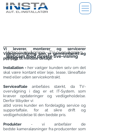
Vi leverer, monterer og servicerer
Videoovervågning - TV-overvågning
Videoovervågning som er gennemtænkt og
Webcam med direkte live-visning
planlagt til mindste detalje.
(TVO)
Installation -
her
vælger kunden selv om det
skal være
kontant eller leje, lease, låneaftale
med eller uden servicekontrakt.
Serviceaftale
anbefales stærkt, da
TV-
overvågning i dag er et IT-System, som
kræver opdateringer og vedligeholdelse.
Derfor tilbyder vi
altid vores kunder en fordelagtig service og
supportaftale, for at sikre drift og
vedligeholdelse til den bedste pris.
Produkter
- vi anbefaler de
bedste
k
ameraløsninger fra producenter som