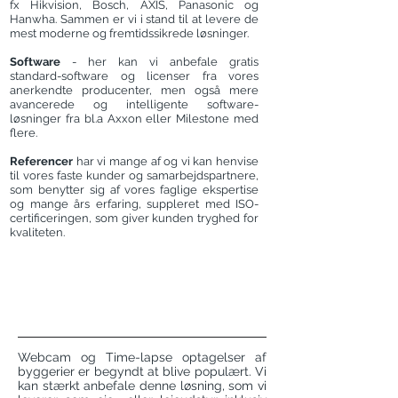
fx H
ikvision, Bosch, AXIS, Panasonic og
Hanwha. Sammen er vi i stand
til at levere de
mest moderne og fremtidssikrede løsninger.
Software
- her
kan vi anbefale gratis
standard-software og licenser fra vores
anerkendte producenter, men også mere
avancerede og intelligente software-
løsninger
fra bl.a Axxon eller Milestone med
flere.
Referencer
har vi mange af og vi kan henvise
til vores faste kunder og samarbejdspartnere,
som benytter sig af vores faglige ekspertise
og mange års erfaring, suppleret med ISO-
certificeringen, som giver kunden tryghed for
kvaliteten.
Webcam og Time-lapse optagelser af
byggerier er begyndt at blive populært. Vi
kan stærkt anbefale denne løsning, som vi