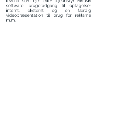
leverer som eje- eller lejeudstyr inklusiv
software, brugeradgang til optagelser
internt, eksternt og en færdig
videopræsentation til brug for reklame
m.m.
INSTA A/S -
Sjælland
; Smedevænget
16A, 4700 Næstved -
Fyn;
Agerhatten