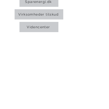
Sparenergi.dk
Virksomheder tilskud
Videncenter
INSTA A/S -
Sjælland
; Smedevænget
16A, 4700 Næstved -
Fyn;
Agerhatten
16C, 5220 Odense Sø - Danmark
CVR-nr.:
29637768
-
Autorisationsnummer; EFUL- 13787 -
KLS; ISO 9001:2015 Certificeret
Administrator-login
© Rettigheder forbeholdes
© 2015 by
mfo.dk