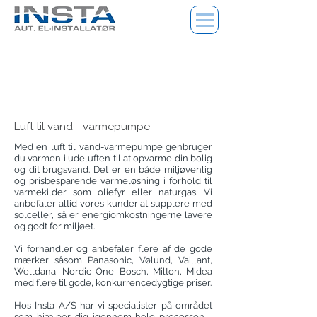
Luft til vand - varmepumpe
Med en luft til vand-varmepumpe genbruger
du varmen i udeluften til at opvarme din bolig
og dit brugsvand. Det er en både miljøvenlig
og prisbesparende varmeløsning i forhold til
varmekilder som oliefyr eller naturgas.
Vi
anbefaler altid vores kunder at supplere med
solceller, så er energiomkostningerne lavere
og godt for miljøet.
Vi forhandler og anbefaler flere af de gode
mærker såsom Panasonic, Vølund, Vaillant,
Welldana, Nordic One, Bosch, Milton, Midea
med flere til gode, konkurrencedygtige priser.
Hos Insta A/S har vi specialister på området
som hjælper dig igennem hele processen -